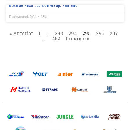
Nota de Pesar: Luiz de Araújo Pinheiro
12 de fevereiro de 2022
22:13
« Anterior
1
…
293
294
295
296
297
…
462
Próximo »