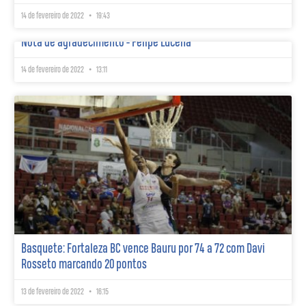
14 de fevereiro de 2022
19:43
Nota de agradecimento - Felipe Lucena
14 de fevereiro de 2022
13:11
Basquete: Fortaleza BC vence Bauru por 74 a 72 com Davi
Rosseto marcando 20 pontos
13 de fevereiro de 2022
16:15