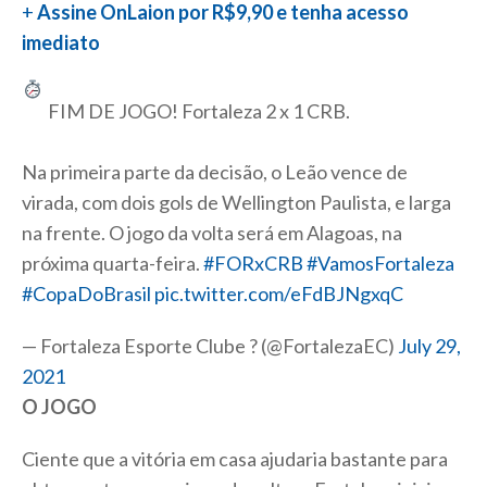
+
Assine OnLaion por R$9,90 e tenha acesso
imediato
FIM DE JOGO! Fortaleza 2 x 1 CRB.
Na primeira parte da decisão, o Leão vence de
virada, com dois gols de Wellington Paulista, e larga
na frente. O jogo da volta será em Alagoas, na
próxima quarta-feira.
#FORxCRB
#VamosFortaleza
#CopaDoBrasil
pic.twitter.com/eFdBJNgxqC
— Fortaleza Esporte Clube ? (@FortalezaEC)
July 29,
2021
O JOGO
Ciente que a vitória em casa ajudaria bastante para