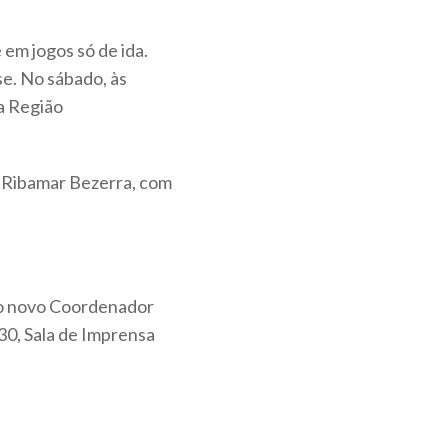
 em jogos só de ida.
e. No sábado, às
da Região
T Ribamar Bezerra, com
e o novo Coordenador
30, Sala de Imprensa