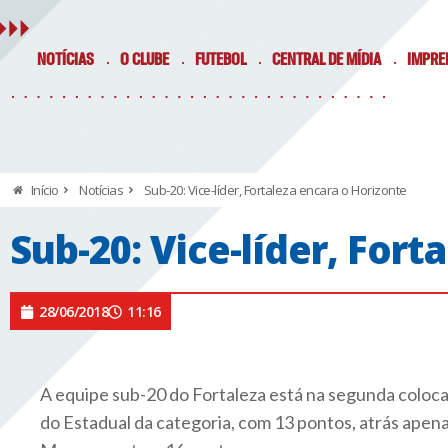
NOTÍCIAS
O CLUBE
FUTEBOL
CENTRAL DE MÍDIA
IMPRE
Início
Notícias
Sub-20: Vice-líder, Fortaleza encara o Horizonte
Sub-20: Vice-líder, Fort
28/06/2018
11:16
A equipe sub-20 do Fortaleza está na segunda coloc
do Estadual da categoria, com 13 pontos, atrás apen