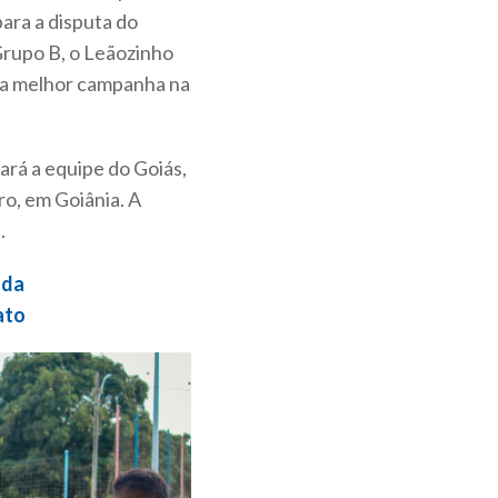
para a disputa do
Grupo B, o Leãozinho
sua melhor campanha na
ará a equipe do Goiás,
iro, em Goiânia. A
.
ada
ato