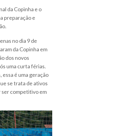
nal da Copinha e o
oa preparação e
ão.
enas no dia 9 de
iparam da Copinha em
ção dos novos
ós uma curta férias.
, essa é uma geração
ue se trata de ativos
r ser competitivo em