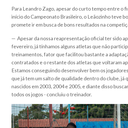
Para Leandro Zago, apesar do curto tempo entre o fi
início do Campeonato Brasileiro, o Leãozinho teve b
promete ir em busca de bons resultados na competiç
— Apesar da nossa reapresentação oficial ter sido ap
fevereiro, já tínhamos alguns atletas que não partic
treinamentos, fator que facilitou bastante a adapta
contratados e o restante dos atletas que voltaram ap
Estamos conseguindo desenvolver bem os jogadores
que já tem um salto de qualidade dentro do clube, já q
nascidos em 2003, 2004 e 2005, e diante disso busca
todos os jogos - concluiu o treinador.