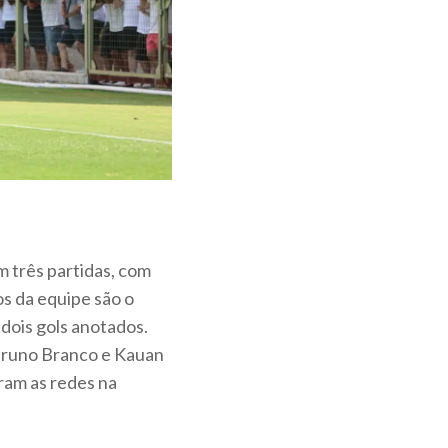
m três partidas, com
os da equipe são o
dois gols anotados.
 Bruno Branco e Kauan
aram as redes na