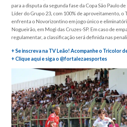
para a disputa da segunda fase da Copa São Paulo de
Líder do Grupo 23, com 100% de aproveitamento, o T
enfrenta o Novorizontino em jogo único e eliminatóri
Nogueirão, em Mogi das Cruzes-SP. Em caso de emp
regulamentar, a classificação será definida nas pena
+ Se inscreva na TV Leão! Acompanhe o Tricolor d
+ Clique aqui e siga o @fortalezaesportes