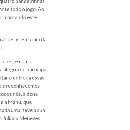
 quatro bandeirinhas
ante todo o jogo. Ao
a, marcando este
o as delas lembram da
a.
mulher, e como
a alegria de participar
tar e entrega essas
pois reconhecemos
todos nós, a dona
 e a Manu, que
cada uma, teve a sua
a Juliana Menezes.