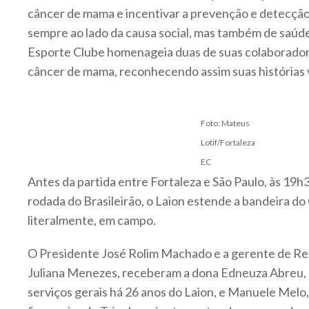
câncer de mama e incentivar a prevenção e detecçã
sempre ao lado da causa social, mas também de saúde
Esporte Clube homenageia duas de suas colaborado
câncer de mama, reconhecendo assim suas histórias v
Foto: Mateus
Lotif/Fortaleza
EC
Antes da partida entre Fortaleza e São Paulo, às 19h3
rodada do Brasileirão, o Laion estende a bandeira d
literalmente, em campo.
O Presidente José Rolim Machado e a gerente de R
Juliana Menezes, receberam a dona Edneuza Abreu,
serviços gerais há 26 anos do Laion, e Manuele Melo