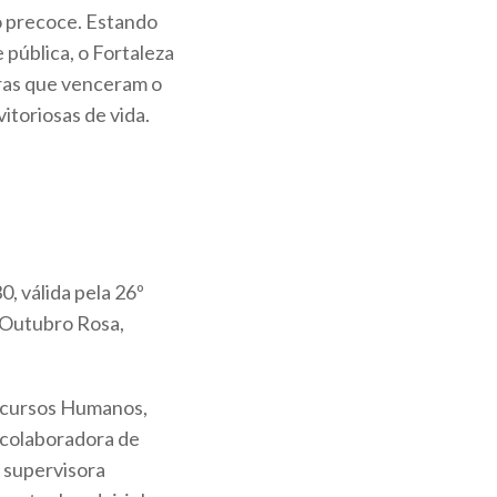
o precoce. Estando
 pública, o Fortaleza
ras que venceram o
itoriosas de vida.
0, válida pela 26º
o Outubro Rosa,
ecursos Humanos,
 colaboradora de
, supervisora