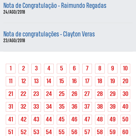
Nota de Congratulação - Raimundo Regadas
24/AGO/2018
Nota de congratulações - Clayton Veras
23/AGO/2018
1
2
3
4
5
6
7
8
9
10
11
12
13
14
15
16
17
18
19
20
21
22
23
24
25
26
27
28
29
30
31
32
33
34
35
36
37
38
39
40
41
42
43
44
45
46
47
48
49
50
51
52
53
54
55
56
57
58
59
60