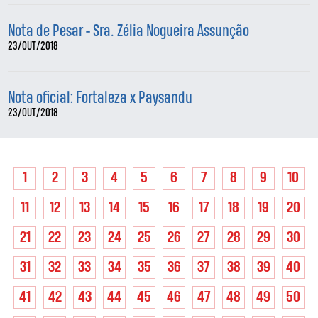
Nota de Pesar - Sra. Zélia Nogueira Assunção
23/OUT/2018
Nota oficial: Fortaleza x Paysandu
23/OUT/2018
1
2
3
4
5
6
7
8
9
10
11
12
13
14
15
16
17
18
19
20
21
22
23
24
25
26
27
28
29
30
31
32
33
34
35
36
37
38
39
40
41
42
43
44
45
46
47
48
49
50