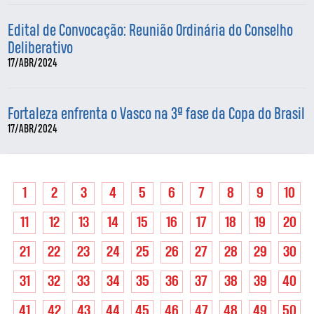
Edital de Convocação: Reunião Ordinária do Conselho
Deliberativo
17/ABR/2024
Fortaleza enfrenta o Vasco na 3ª fase da Copa do Brasil
17/ABR/2024
1
2
3
4
5
6
7
8
9
10
11
12
13
14
15
16
17
18
19
20
21
22
23
24
25
26
27
28
29
30
31
32
33
34
35
36
37
38
39
40
41
42
43
44
45
46
47
48
49
50