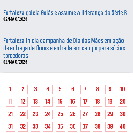
Fortaleza goleia Goiás e assume a liderança da Série B
02/MAIO/2026
Fortaleza inicia campanha de Dia das Mães em ação
de entrega de flores e entrada em campo para sócias
torcedoras
02/MAIO/2026
1
2
3
4
5
6
7
8
9
10
11
12
13
14
15
16
17
18
19
20
21
22
23
24
25
26
27
28
29
30
31
32
33
34
35
36
37
38
39
40