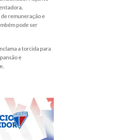
mentadora,
s de remuneração e
 também pode ser
nclama a torcida para
xpansão e
e.