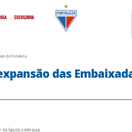
NSA
ESCOLINHA
ais do Fortaleza
e expansão das Embaixada
r os laços com sua