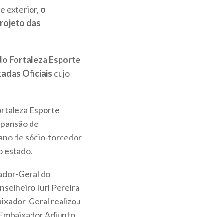
 e exterior,
o
rojeto das
do Fortaleza Esporte
adas Oficiais
cujo
ortaleza Esporte
expansão de
ano de sócio-torcedor
o estado.
xador-Geral do
nselheiro Iuri Pereira
ixador-Geral realizou
 Embaixador Adjunto