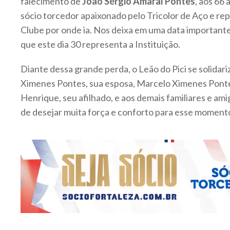
falecimento de
João Sérgio Amaral Pontes
, aos 66 
sócio torcedor apaixonado pelo Tricolor de Aço e rep
Clube por onde ia. Nos deixa em uma data importante
que este dia 30 representa a Instituição.
Diante dessa grande perda, o Leão do Pici se solidar
Ximenes Pontes, sua esposa, Marcelo Ximenes Pontes
Henrique, seu afilhado, e aos demais familiares e ami
de desejar muita força e conforto para esse momento 