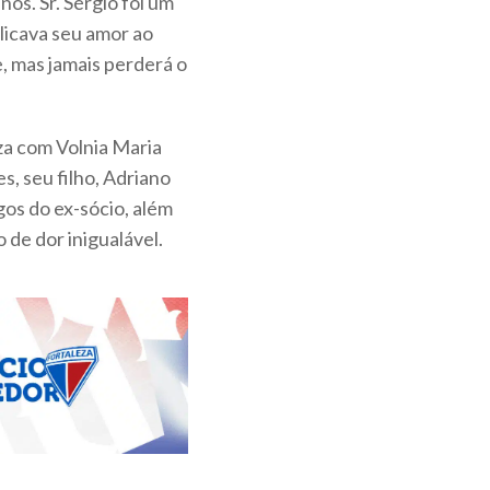
anos. Sr. Sérgio foi um
licava seu amor ao
, mas jamais perderá o
iza com Volnia Maria
, seu filho, Adriano
gos do ex-sócio, além
de dor inigualável.