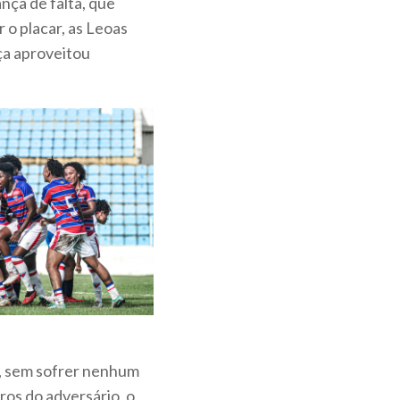
nça de falta, que
 o placar, as Leoas
ça aproveitou
a, sem sofrer nenhum
ros do adversário, o