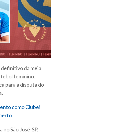
definitivo da meia
utebol feminino.
a para a disputa do
e.
imento como Clube!
perto
a no São José-SP,