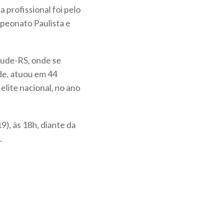
 profissional foi pelo
mpeonato Paulista e
tude-RS, onde se
de, atuou em 44
 elite nacional, no ano
9), às 18h, diante da
.