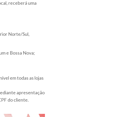
local, receberá uma
ior Norte/Sul,
ium e Bossa Nova;
ível em todas as lojas
 mediante apresentação
CPF do cliente.