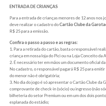
ENTRADA DE CRIANÇAS
Para a entrada de crianças menores de 12 anos nos j
deve realizar o cadastro do
Cartão Clube da Garot
R$ 25 para a emissão.
Confira o passo a passo e as regras:
1. Para a retirada do cartão, basta o responsável real
criança em nossa loja do Pici ou na Loja Conceito da 
2. É necessário ter em mãos um documento oficial da 
No cadastro, o responsável pagará R$ 25 para emitir
do menor não é obrigatória;
3. No dia do jogo é só apresentar o Cartão Clube da 
comprovante de check-in (sócio) ou ingresso (não sóc
bilheteria do setor Premium ou em um dos dois ponto
esplanada do estádio;