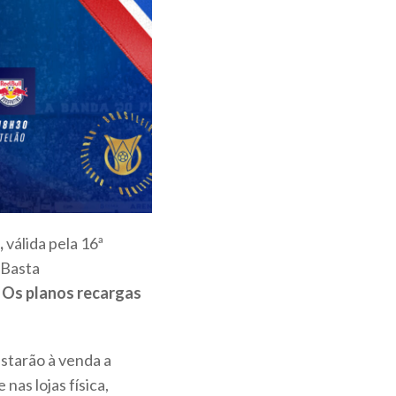
,
válida pela 16ª
 Basta
.
Os planos recargas
estarão à venda a
e nas lojas física,