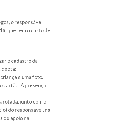
ogos, o responsável
ada
, que tem o custo de
izar o cadastro da
Aldeota;
criança e uma foto.
 o cartão. A presença
Garotada, junto com o
io) do responsável, na
s de apoio na