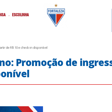
NSA
ESCOLINHA
tir de R$ 10 e check-in disponível
no: Promoção de ingress
ponível