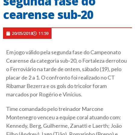
segunda fase do
cearense sub-20
20/05/2018
11:59
Em jogo válido pela segunda fase do Campeonato
Cearense da categoria sub-20, o Fortaleza derrotou
o Ferroviário na tarde de ontem, sábado (19), pelo
placar de 2 a 1. O confronto foi realizado no CT
Ribamar Bezerra e os gols do tricolor foram
marcados por Rogério e Vinícius.
Time comandado pelo treinador Marcone
Montenegro venceu a equipe coral atuando com:
Kennedy, Berg, Guilherme, Zanatti e Laerth; João
Filho (Andrey), Iago (Tião), Romarinho (Breno) e