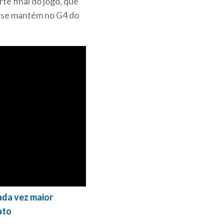
te final do jogo, que
ci se mantém no G4 do
cada vez maior
ato