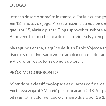
O JOGO
Intenso desde o primeiro instante, o Fortaleza chegou
em 12 minutos de jogo. Pressão máxima da equipe de
que, aos 15, abriu o placar. Tinga aproveitou rebote 
Benevenuto em cobrança de escanteio. Kelvyn empa
Na segunda etapa, a equipe de Juan Pablo Vojvoda s
físico e viu o adversário virar e ampliar o marcador ao
e Rick foram os autores do gols do Ceará.
PRÓXIMO CONFRONTO
Mirando sua classificação para as quartas de final da 
Fortaleza viaja até Maceió para encarar o CRB-AL, pe
oitavas. O Tricolor venceu o primeiro duelo por 2 a 1