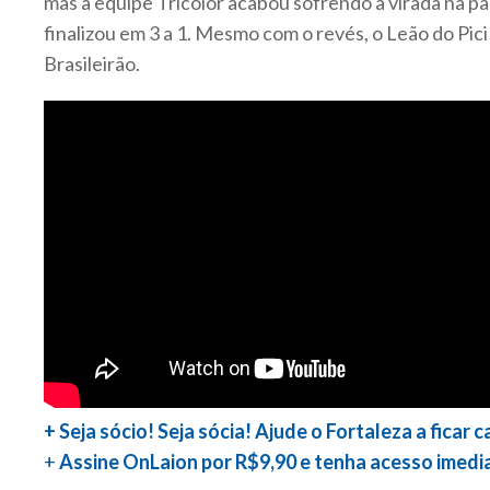
mas a equipe Tricolor acabou sofrendo a virada na par
finalizou em 3 a 1. Mesmo com o revés, o Leão do Pi
Brasileirão.
+ Seja sócio! Seja sócia! Ajude o Fortaleza a ficar 
+
Assine OnLaion por R$9,90 e tenha acesso imedi