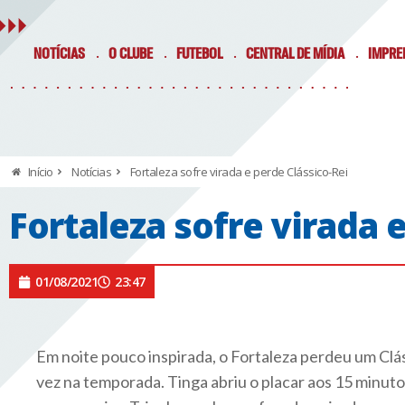
NOTÍCIAS
O CLUBE
FUTEBOL
CENTRAL DE MÍDIA
IMPRE
Início
Notícias
Fortaleza sofre virada e perde Clássico-Rei
Fortaleza sofre virada 
01/08/2021
23:47
Em noite pouco inspirada, o Fortaleza perdeu um Clás
vez na temporada. Tinga abriu o placar aos 15 minut