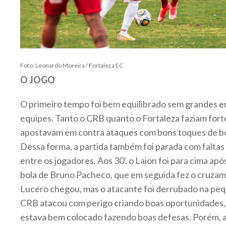
Foto: Leonardo Moreira / Fortaleza EC
O JOGO
O primeiro tempo foi bem equilibrado sem grandes 
equipes. Tanto o CRB quanto o Fortaleza faziam for
apostavam em contra ataques com bons toques de bol
Dessa forma, a partida também foi parada com faltas
entre os jogadores. Aos 30', o Laion foi para cima a
bola de Bruno Pacheco, que em seguida fez o cruzam
Lucero chegou, mas o atacante foi derrubado na peq
CRB atacou com perigo criando boas oportunidades,
estava bem colocado fazendo boas defesas. Porém, a