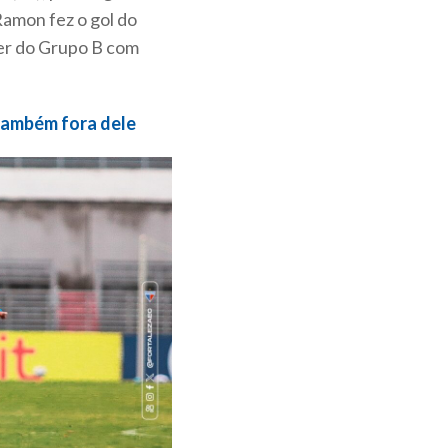
amon fez o gol do
der do Grupo B com
 também fora dele