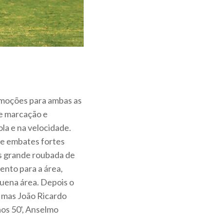
emoções para ambas as
te marcação e
a e na velocidade.
 e embates fortes
pós grande roubada de
ento para a área,
uena área. Depois o
 mas João Ricardo
os 50', Anselmo