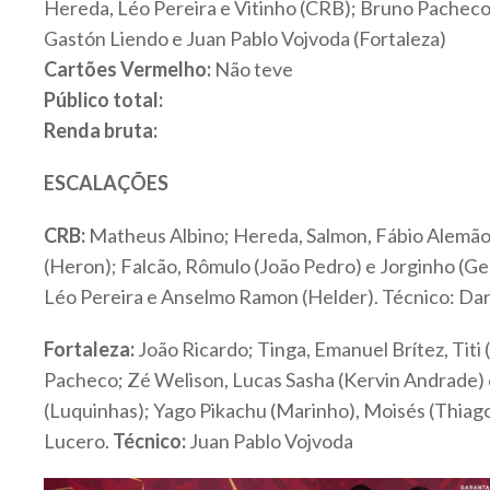
Hereda, Léo Pereira e Vitinho (CRB); Bruno Pacheco
Gastón Liendo e Juan Pablo Vojvoda (Fortaleza)
Cartões Vermelho:
Não teve
Público total:
Renda bruta:
ESCALAÇÕES
CRB:
Matheus Albino; Hereda, Salmon, Fábio Alemão 
(Heron); Falcão, Rômulo (João Pedro) e Jorginho (Geg
Léo Pereira e Anselmo Ramon (Helder). Técnico: Dani
Fortaleza:
João Ricardo; Tinga, Emanuel Brítez, Tit
Pacheco; Zé Welison, Lucas Sasha (Kervin Andrade)
(Luquinhas); Yago Pikachu (Marinho), Moisés (Thiag
Lucero.
Técnico:
Juan Pablo Vojvoda