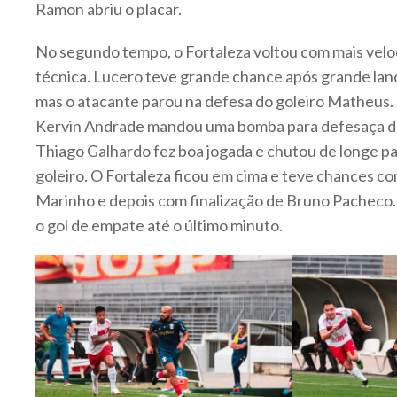
Ramon abriu o placar.
No segundo tempo, o Fortaleza voltou com mais velo
técnica. Lucero teve grande chance após grande la
mas o atacante parou na defesa do goleiro Matheus.
Kervin Andrade mandou uma bomba para defesaça do
Thiago Galhardo fez boa jogada e chutou de longe p
goleiro. O Fortaleza ficou em cima e teve chances co
Marinho e depois com finalização de Bruno Pacheco.
o gol de empate até o último minuto.