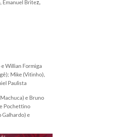
, Emanuel Brite
z,
e Willian Formiga
ê); Mike (Vitinho),
el Paulista
i (Machuca) e Bruno
 e Pochettino
o Galhardo) e