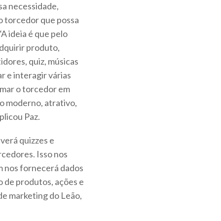
ssa necessidade,
o torcedor que possa
“A ideia é que pelo
adquirir produto,
tidores, quiz, músicas
 e interagir várias
ximar o torcedor em
o moderno, atrativo,
plicou Paz.
verá quizzes e
rcedores. Isso nos
m nos fornecerá dados
o de produtos, ações e
de marketing do Leão,