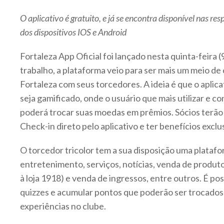
O aplicativo é gratuito, e já se encontra disponível nas resp
dos dispositivos IOS e Android
Fortaleza App Oficial foi lançado nesta quinta-feira 
trabalho, a plataforma veio para ser mais um meio d
Fortaleza com seus torcedores. A ideia é que o aplicat
seja gamificado, onde o usuário que mais utilizar e co
poderá trocar suas moedas em prêmios. Sócios terão 
Check-in direto pelo aplicativo e ter benefícios exclu
O torcedor tricolor tem a sua disposição uma plata
entretenimento, serviços, notícias, venda de produt
à loja 1918) e venda de ingressos, entre outros. É pos
quizzes e acumular pontos que poderão ser trocados 
experiências no clube.