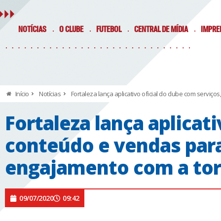
NOTÍCIAS
O CLUBE
FUTEBOL
CENTRAL DE MÍDIA
IMPRE
Início
Notícias
Fortaleza lança aplicativo oficial do clube com servi
Fortaleza lança aplicati
conteúdo e vendas para
engajamento com a tor
09/07/2020
09:42