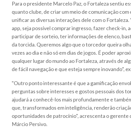
Para o presidente Marcelo Paz, o Fortaleza sentiu e
quanto clube, de criar um meio de comunicação com 
unificar as diversas interações dele com o Fortaleza. 
app, seja possível comprar ingresso, fazer check-in, 
participar de sorteio, ter informações de elenco, bas
da torcida. Queremos algo que o torcedor queira olhar
vezes ao dia e não só em dias de jogos. É poder apro
qualquer lugar do mundo ao Fortaleza, através de alg
de fácil navegação e que esteja sempre inovando”, ex
"Outro ponto interessante é que a gamificação envol
perguntas sobre interesses e gostos pessoais dos to
ajudará a conhecê-los mais profundamente e també
que, transformados em inteligência, renderão criaçã
oportunidades de patrocínio", acrescenta o gerente 
Márcio Persivo.