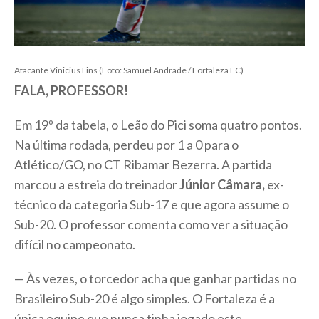
Atacante Vinicius Lins (Foto: Samuel Andrade / Fortaleza EC)
FALA, PROFESSOR!
Em 19º da tabela, o Leão do Pici soma quatro pontos.
Na última rodada, perdeu por 1 a 0 para o
Atlético/GO, no CT Ribamar Bezerra. A partida
marcou a estreia do treinador
Júnior Câmara,
ex-
técnico da categoria Sub-17 e que agora assume o
Sub-20. O professor comenta como ver a situação
difícil no campeonato.
— Às vezes, o torcedor acha que ganhar partidas no
Brasileiro Sub-20 é algo simples. O Fortaleza é a
única equipe que nunca tinha jogado este