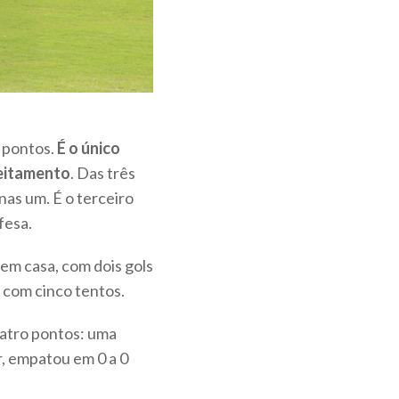
e pontos.
É o único
eitamento
. Das três
nas um. É o terceiro
fesa.
 em casa, com dois gols
 com cinco tentos.
atro pontos: uma
r, empatou em 0 a 0