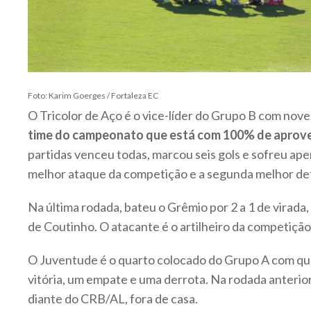
Foto: Karim Goerges / Fortaleza EC
O Tricolor de Aço é o vice-líder do Grupo B com nov
time do campeonato que está com 100% de aprov
partidas venceu todas, marcou seis gols e sofreu ape
melhor ataque da competição e a segunda melhor de
Na última rodada, bateu o Grêmio por 2 a 1 de virada,
de Coutinho. O atacante é o artilheiro da competição
O Juventude é o quarto colocado do Grupo A com qu
vitória, um empate e uma derrota. Na rodada anterio
diante do CRB/AL, fora de casa.