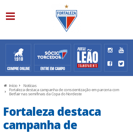
COMPRE ONLINE
ENTRE EM CAMPO
Início
Notícias
Fortaleza destaca campanha de conscientização em parceria com
Betfair nas semifinais da Copa do Nordeste
Fortaleza destaca
campanha de