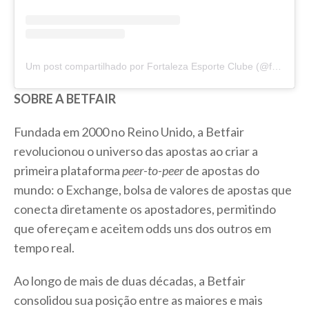
Um post compartilhado por Fortaleza Esporte Clube (@fortalezaec)
SOBRE A BETFAIR
Fundada em 2000 no Reino Unido, a Betfair
revolucionou o universo das apostas ao criar a
primeira plataforma
peer-to-peer
de apostas do
mundo: o Exchange, bolsa de valores de apostas que
conecta diretamente os apostadores, permitindo
que ofereçam e aceitem odds uns dos outros em
tempo real.
Ao longo de mais de duas décadas, a Betfair
consolidou sua posição entre as maiores e mais