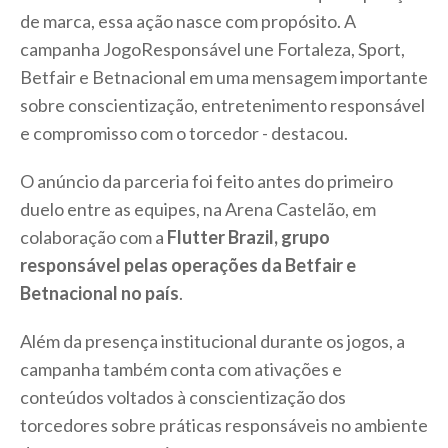
de marca, essa ação nasce com propósito. A
campanha JogoResponsável une Fortaleza, Sport,
Betfair e Betnacional em uma mensagem importante
sobre conscientização, entretenimento responsável
e compromisso com o torcedor - destacou.
O anúncio da parceria foi feito antes do primeiro
duelo entre as equipes, na Arena Castelão, em
colaboração com a
Flutter Brazil, grupo
responsável pelas operações da Betfair e
Betnacional no país
.
Além da presença institucional durante os jogos, a
campanha também conta com ativações e
conteúdos voltados à conscientização dos
torcedores sobre práticas responsáveis no ambiente