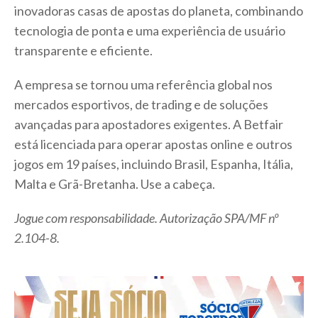
inovadoras casas de apostas do planeta, combinando
tecnologia de ponta e uma experiência de usuário
transparente e eficiente.
A empresa se tornou uma referência global nos
mercados esportivos, de trading e de soluções
avançadas para apostadores exigentes. A Betfair
está licenciada para operar apostas online e outros
jogos em 19 países, incluindo Brasil, Espanha, Itália,
Malta e Grã-Bretanha. Use a cabeça.
Jogue com responsabilidade. Autorização SPA/MF nº
2.104-8.