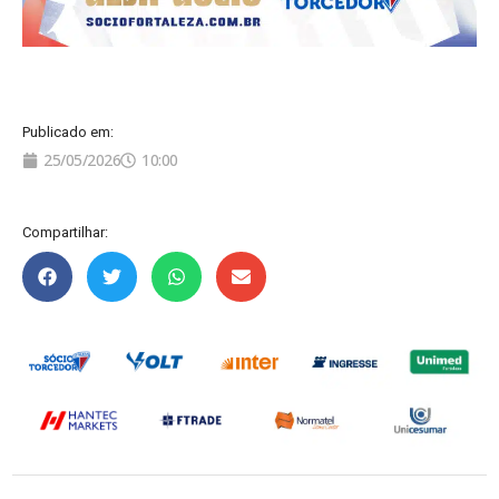
Publicado em:
25/05/2026
10:00
Compartilhar: