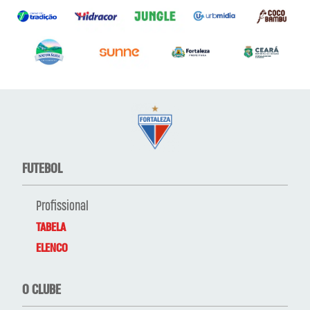
FUTEBOL
Profissional
TABELA
ELENCO
O CLUBE