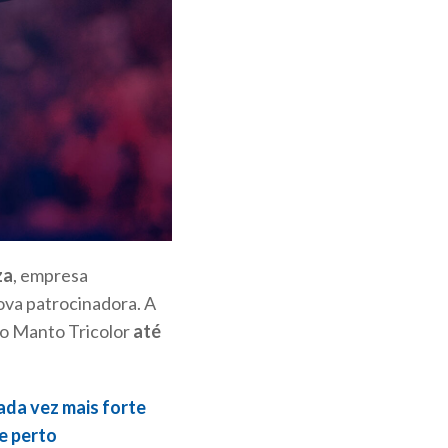
za
, empresa
ova patrocinadora. A
do Manto Tricolor
até
cada vez mais forte
e perto