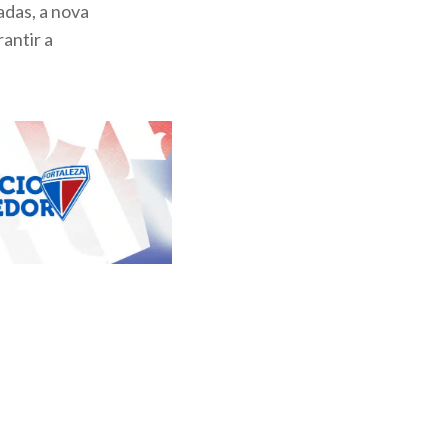
adas, a nova
antir a