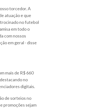
osso torcedor. A
de atuação e que
atrocinado no futebol
camisa em todo o
ida com nossos
ção em geral - disse
com mais de R$ 660
 destacando no
nciadores digitais.
ão de sorteios no
que promoções sejam