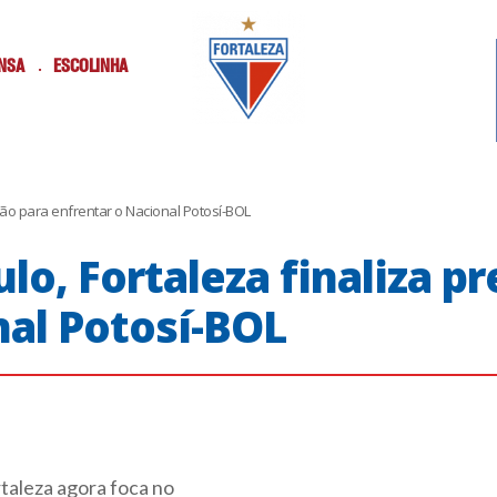
NSA
ESCOLINHA
ção para enfrentar o Nacional Potosí-BOL
o, Fortaleza finaliza p
nal Potosí-BOL
rtaleza agora foca no