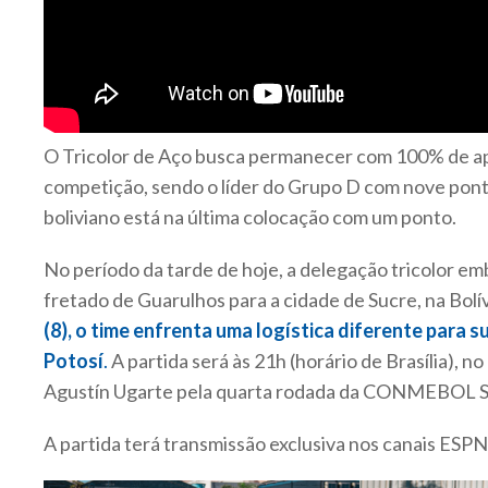
O Tricolor de Aço busca permanecer com 100% de a
competição, sendo o líder do Grupo D com nove pont
boliviano está na última colocação com um ponto.
No período da tarde de hoje, a delegação tricolor e
fretado de Guarulhos para a cidade de Sucre, na Bolív
(8), o time enfrenta uma logística diferente para s
Potosí
.
A partida será às 21h (horário de Brasília), no
Agustín Ugarte pela quarta rodada da CONMEBOL 
A partida terá transmissão exclusiva nos canais ESPN