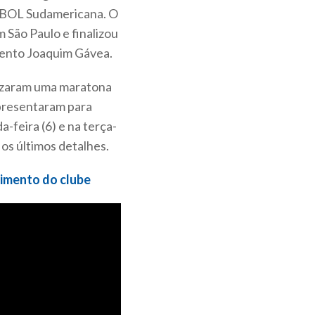
EBOL Sudamericana. O
 São Paulo e finalizou
mento Joaquim Gávea.
alizaram uma maratona
eapresentaram para
-feira (6) e na terça-
 os últimos detalhes.
scimento do clube