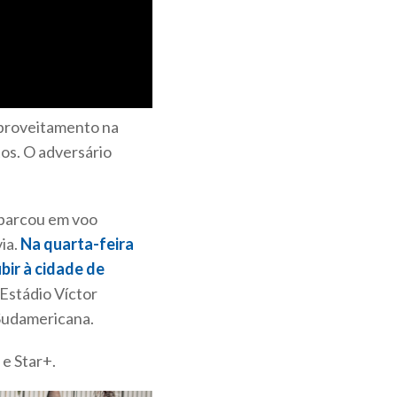
proveitamento na
os. O adversário
mbarcou em voo
ia.
Na quarta-feira
ubir à cidade de
 Estádio Víctor
Sudamericana.
 e Star+.