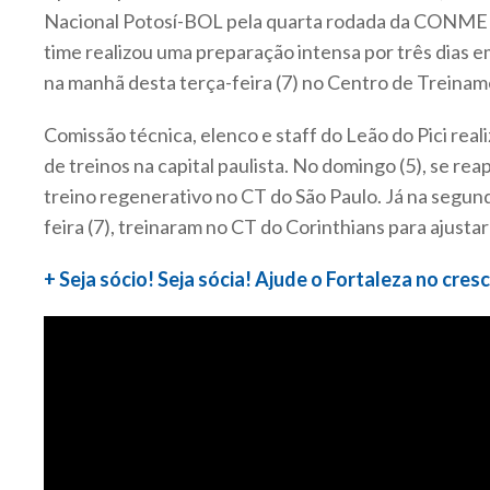
Nacional Potosí-BOL pela quarta rodada da CONM
time realizou uma preparação intensa por três dias em
na manhã desta terça-feira (7) no Centro de Treina
Comissão técnica, elenco e staff do Leão do Pici re
de treinos na capital paulista. No domingo (5), se r
treino regenerativo no CT do São Paulo. Já na segunda
feira (7), treinaram no CT do Corinthians para ajustar
+ Seja sócio! Seja sócia! Ajude o Fortaleza no cre