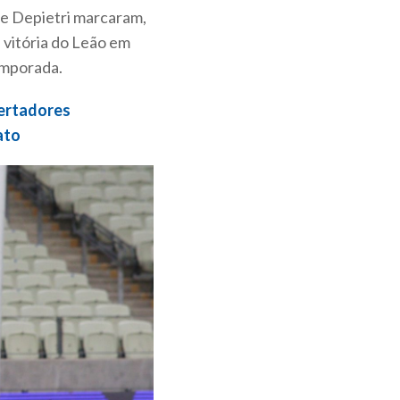
 e Depietri marcaram,
 vitória do Leão em
emporada.
bertadores
ato