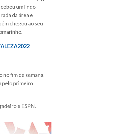
recebeu um lindo
trada da área e
mbém chegou ao seu
Romarinho.
RTALEZA2022
o no fim de semana.
 pelo primeiro
gadeiro e ESPN.