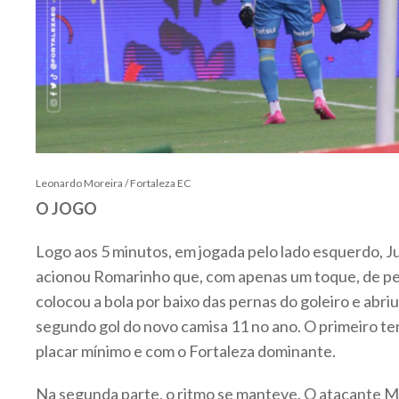
Leonardo Moreira / Fortaleza EC
O JOGO
Logo aos 5 minutos, em jogada pelo lado esquerdo, 
acionou Romarinho que, com apenas um toque, de p
colocou a bola por baixo das pernas do goleiro e abriu 
segundo gol do novo camisa 11 no ano. O primeiro t
placar mínimo e com o Fortaleza dominante.
Na segunda parte, o ritmo se manteve. O atacante M