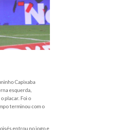
Juninho Capixaba
erna esquerda,
o placar. Foi o
empo terminou com o
oisés entrou no jogo e