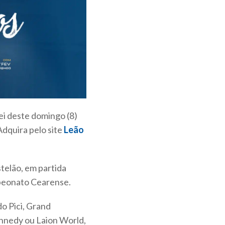
ei deste domingo (8)
Adquira pelo site
Leão
telão, em partida
mpeonato Cearense.
do Pici, Grand
nnedy ou Laion World,