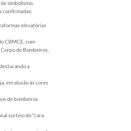
 de simbolismo,
es confirmadas:
taformas elevatórias
a do CBMCE, com
do Corpo de Bombeiros,
, destacando a
ja, em alusão às cores
lhos de bombeiros
nal sorteio do “cara