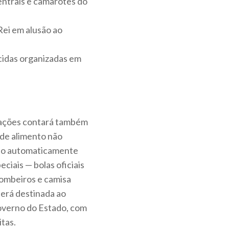
entrais e camarotes do
ei em alusão ao
cidas organizadas em
 ações contará também
 de alimento não
arão automaticamente
ciais — bolas oficiais
Bombeiros e camisa
será destinada ao
overno do Estado, com
itas.