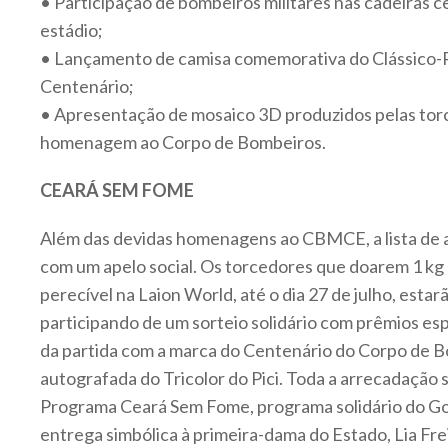
• Participação de bombeiros militares nas cadeiras c
estádio;
• Lançamento de camisa comemorativa do Clássico-R
Centenário;
• Apresentação de mosaico 3D produzidos pelas tor
homenagem ao Corpo de Bombeiros.
CEARÁ SEM FOME
Além das devidas homenagens ao CBMCE, a lista de
com um apelo social. Os torcedores que doarem 1 kg
perecível na Laion World, até o dia 27 de julho, est
participando de um sorteio solidário com prêmios espe
da partida com a marca do Centenário do Corpo de 
autografada do Tricolor do Pici. Toda a arrecadação 
Programa Ceará Sem Fome, programa solidário do G
entrega simbólica à primeira-dama do Estado, Lia Fre