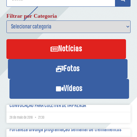
Filtrar por Categoria
Notícias
Fotos
Vídeos
CONVOCAÇÃO PARA COLETIVA DE IMPRENSA
28 de maio de 2018
21:30
Fortaleza divulga programação semanal de treinamentos