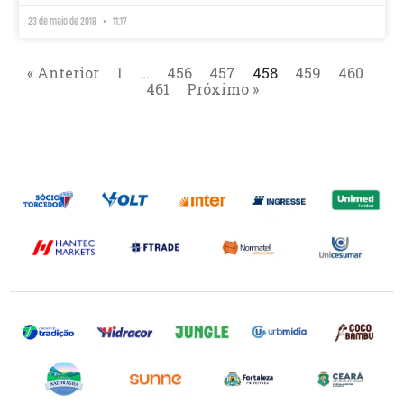
23 de maio de 2018
11:17
« Anterior
1
…
456
457
458
459
460
461
Próximo »