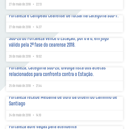
27 de maio de 2018
22:13
Fortaleza é campeão cearense de futsal na categoria sub-7.
27 de maio de 2018
14:37
Sub-20 do Fortaleza vence o Estação, por 6 a 0, em jogo
válido pela 2ª fase do cearense 2018.
26 de maio de 2018
19:02
Fortaleza, categoria sub-20, divulga lista dos atletas
relacionados para confronto contra o Estação.
25 de maio de 2018
21:44
Fortaleza recebe Medalha de Ouro da Ordem do Caminho de
Santiago
24 de maio de 2018
14:10
Fortaleza abre vagas para atendente