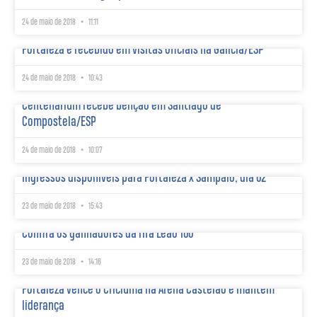
24 de maio de 2018
11:11
Fortaleza é recebido em visitas oficiais na Galícia/ESP
24 de maio de 2018
10:43
Centenarium recebe bênção em Santiago de
Compostela/ESP
24 de maio de 2018
10:07
Ingressos disponíveis para Fortaleza x Sampaio, dia 02
23 de maio de 2018
15:43
Confira os ganhadores da rifa Leão 100
23 de maio de 2018
14:16
Fortaleza vence o Criciúma na Arena Castelão e mantém
liderança