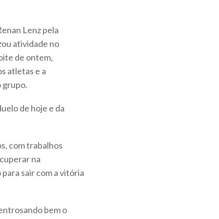
Renan Lenz pela
izou atividade no
oite de ontem,
s atletas e a
o grupo.
uelo de hoje e da
s, com trabalhos
ecuperar na
ara sair com a vitória
s entrosando bem o