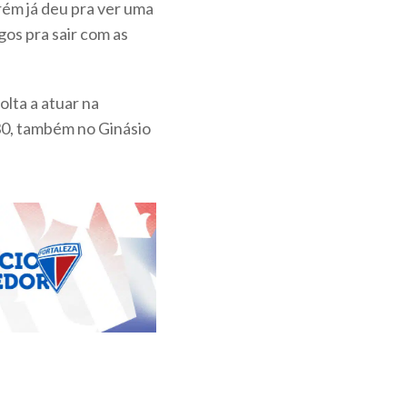
orém já deu pra ver uma
gos pra sair com as
olta a atuar na
h30, também no Ginásio