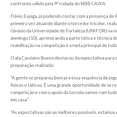
confronto válido pela 9ª rodada do NBB CAIXA.
Flávio Espiga, já podendo contar com a presença de 
primeira vez atuando diante o torcedor tricolor, real
Ginásio da Universidade de Fortaleza (UNIFOR) na n
domingo (10), aprimorando a parte tática e técnica do
reabilitação na competição é a meta principal de tod
O ala Cassiano Bueno destacou da expectativa para d
preparação realizada:
"A gente se preparou bem pra essa sequência de jogo
físicos e táticos. É uma grande oportunidade de se r
competição e com o apoio da torcida vamos com tudo p
em casa."
"As expectativas são as melhores possíveis, estamo