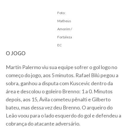
Foto:
Matheus
Amorim /
Fortaleza
EC
O JOGO
Martín Palermo viu sua equipe sofrer o gol logo no
começo do jogo, aos 5 minutos. Rafael Bilú pegou a
sobra, ganhou a disputa com Kuscevic dentro da
área e descolou o goleiro Brenno: 1 a 0. Minutos
depois, aos 15, Ávila cometeu pênalti e Gilberto
bateu, mas dessa vez deu Brenno. O arqueiro do
Leão voou para o lado esquerdo do gol e defendeu a
cobrança do atacante adversário.